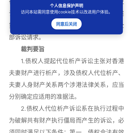
律，案涉财产在无相反证据证明的情况下应
个人信息保护声明
访问本站需同意使用cookie技术以改进用户体验。
认定为系李某红的个人财产，故不符合上述
同意后关闭
第三条构成要件。因此，判决驳回陈某的全
部诉讼请求。
裁判要旨
1.债权人提起代位析产诉讼主张对香港
夫妻财产进行析产，涉及债权人代位析产、
夫妻人身财产关系两个涉港法律关系，应当
分别确定应适用的准据法。
2.债权人代位析产诉讼系在执行过程中
为破解共有财产执行僵局而产生的诉讼，必
须同时满足以下条件：第一，债权合法有效