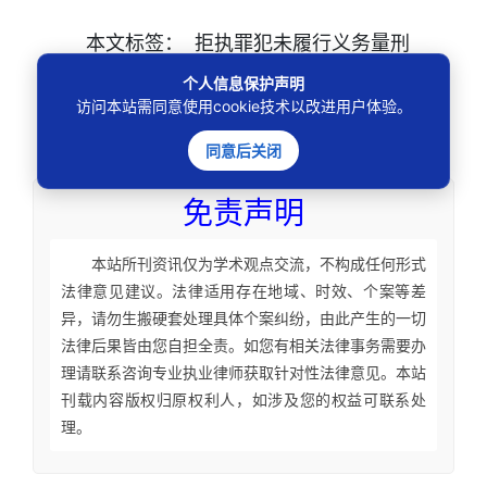
本文
标签
：
拒执罪犯未履行义务量刑
恶意转移执行款定罪
拒执罪上诉改判情形
个人信息保护声明
自诉人维权量刑异议
拒执犯罪司法权威维
访问本站需同意使用cookie技术以改进用户体验。
护
拒执罪认罪认罚适用
同意后关闭
免责声明
本站所刊资讯仅为学术观点交流，不构成任何形式
法律意见建议。法律适用存在地域、时效、个案等差
异，请勿生搬硬套处理具体个案纠纷，由此产生的一切
法律后果皆由您自担全责。如您有相关法律事务需要办
理请联系咨询专业执业律师获取针对性法律意见。本站
刊载内容版权归原权利人，如涉及您的权益可联系处
理。