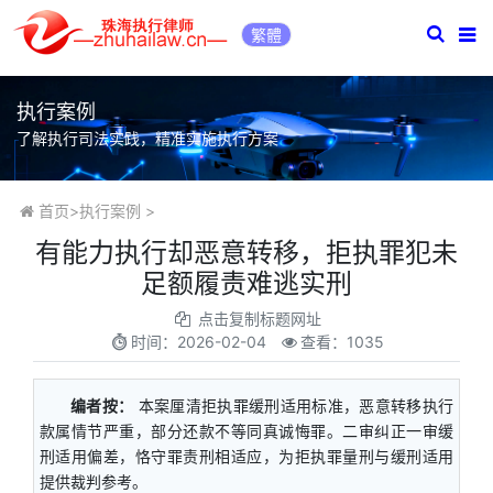
繁體
执行案例
了解执行司法实践，精准实施执行方案
首页
>
执行案例
>
有能力执行却恶意转移，拒执罪犯未
足额履责难逃实刑
点击复制标题网址
时间：
2026-02-04
查看：1035
编者按：
本案厘清拒执罪缓刑适用标准，恶意转移执行
款属情节严重，部分还款不等同真诚悔罪。二审纠正一审缓
刑适用偏差，恪守罪责刑相适应，为拒执罪量刑与缓刑适用
提供裁判参考。