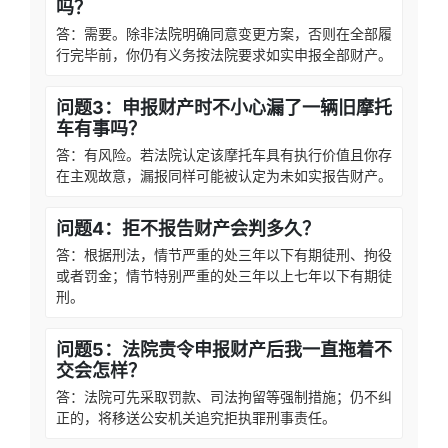
吗？
答：需要。除非法院明确同意变更方案，否则在全部履
行完毕前，你仍有义务按法院要求如实申报全部财产。
问题3：申报财产时不小心漏了一辆旧摩托
车有事吗？
答：有风险。若法院认定该摩托车具有执行价值且你存
在主观故意，漏报同样可能被认定为未如实报告财产。
问题4：拒不报告财产会判多久？
答：根据刑法，情节严重的处三年以下有期徒刑、拘役
或者罚金；情节特别严重的处三年以上七年以下有期徒
刑。
问题5：法院责令申报财产后我一直拖着不
交会怎样？
答：法院可先采取罚款、司法拘留等强制措施；仍不纠
正的，将移送公安机关追究拒执罪刑事责任。