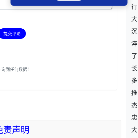
行
大
沉
提交评论
淬
了
长
查询到任何数据！
多
推
杰
忠
免责声明
大