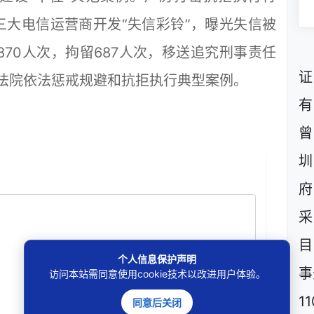
大电信运营商开发“失信彩铃”，曝光失信被
6870人次，拘留687人次，移送追究刑事责任
证
高法院依法惩戒规避和抗拒执行典型案例。
有
曾
圳
府
采
目
个人信息保护声明
事
访问本站需同意使用cookie技术以改进用户体验。
1
同意后关闭