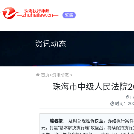
繁體
资讯动态
首页
>
资讯动态
>
珠海市中级人民法院2
时间：
20
编者按：
及时兑现胜诉权益。办结执行案件124
元。打赢“基本解决执行难”攻坚战，持续保持执