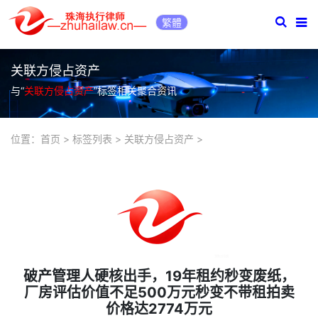
繁體
关联方侵占资产
与“
关联方侵占资产
”标签相关聚合资讯
位置：
首页
>
标签列表
>
关联方侵占资产
>
破产管理人硬核出手，19年租约秒变废纸，
厂房评估价值不足500万元秒变不带租拍卖
价格达2774万元