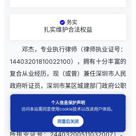
务实
扎实维护合法权益
邓杰，专业执行律师（律师执业证号：
14403201810022100），拥有十分丰富的
复合从业经历，现（或曾）兼任深圳市人民
政府听证员，深圳市某区城建部门政府公职
律师、政府工程定标专家，深圳市政府法律
个人信息保护声明
访问本站需同意使用cookie技术以改进用户体验。
类采购评审专家，网络技术工程师等，目前
同意后关闭
执业于北京市炜衡（深圳）律师事务所（律
所执业证号：24403200511032007）。