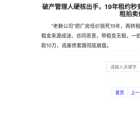
破产管理人硬核出手，19年租约秒
租拍卖
“老赖公司”把厂房低价锁死19年，再转
租金来源成谜、合同恶意，带租变无租，一拍
款10万，逃废债套路彻底崩盘。
首页
上一