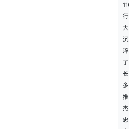
1
行
大
沉
淬
了
长
多
推
杰
忠