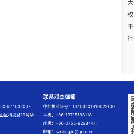
大
权
不
行
联系邓杰律师
00511032007
律师执业证号：14403201810022100
山区科发路19号华
手机：+86-13715198118
座机：+86-0755-82984411
邮箱：
szdengjie@qq.com